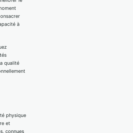
e moment
Consacrer
apacité à
uez
tés
a qualité
onnellement
nté physique
re et
es, connues