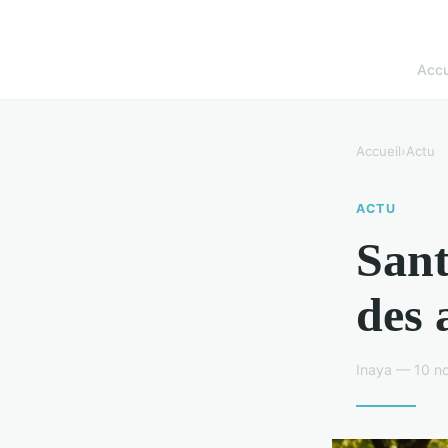
Accu
Accueil
›
Actu
ACTU
Sant
des 
Inaya — 10 n