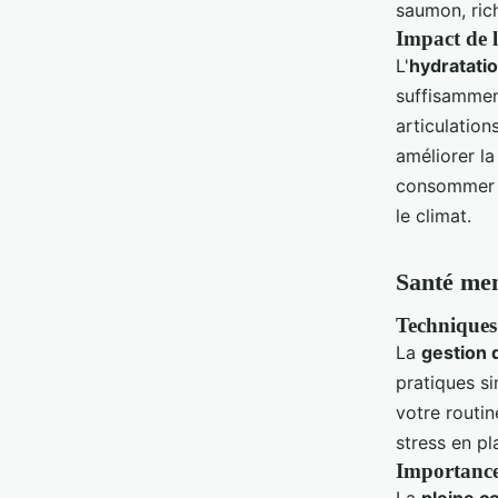
saumon, ric
Impact de l
L'
hydratati
suffisamment
articulation
améliorer la
consommer en
le climat.
Santé men
Techniques 
La
gestion 
pratiques s
votre routin
stress en pl
Importance 
La
pleine c