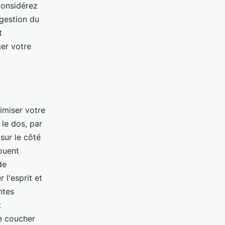
Considérez
 gestion du
t
er votre
timiser votre
 le dos, par
sur le côté
ouent
de
 l'esprit et
ntes
t
e coucher