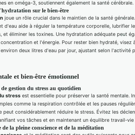
hes en oméga-3, soutiennent également la santé cérébrale.
'hydratation sur le bien-être
on
joue un rôle crucial dans le maintien de la santé générale
 d'eau aide à réguler la température corporelle, lubrifier l
s, et éliminer les toxines. Une hydratation adéquate peut é
 concentration et l'énergie. Pour rester bien hydraté, visez 
viron deux litres d'eau par jour, ajustant selon l'activité 
tale et bien-être émotionnel
de gestion du stress au quotidien
du stress
est essentielle pour préserver la santé mentale. I
imples comme la respiration contrôlée et les pauses réguliè
e peut considérablement réduire le stress. Évitez les décle
anifiant vos tâches et en maintenant un équilibre travail-vie
de la pleine conscience et de la méditation
onscience
et la méditation sont des outils puissants pour am