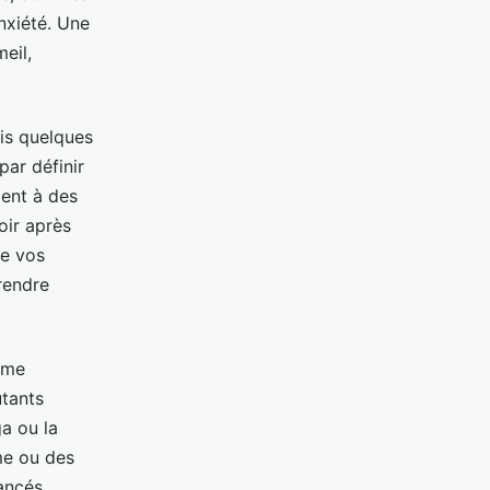
nxiété. Une
eil,
ais quelques
ar définir
ment à des
oir après
re vos
rendre
rme
utants
a ou la
sme ou des
vancés