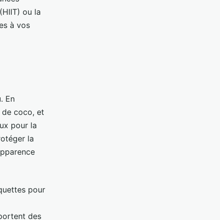
(HIIT) ou la
es à vos
. En
e de coco, et
oux pour la
rotéger la
apparence
iquettes pour
 portent des