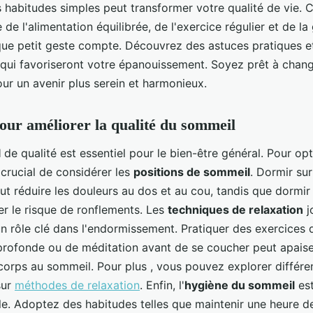
 habitudes simples peut transformer votre qualité de vie. 
 de l'alimentation équilibrée, de l'exercice régulier et de la
que petit geste compte. Découvrez des astuces pratiques e
 qui favoriseront votre épanouissement. Soyez prêt à chang
ur un avenir plus serein et harmonieux.
our améliorer la qualité du sommeil
l
de qualité est essentiel pour le bien-être général. Pour op
t crucial de considérer les
positions de sommeil
. Dormir sur
t réduire les douleurs au dos et au cou, tandis que dormir 
er le risque de ronflements. Les
techniques de relaxation
j
n rôle clé dans l'endormissement. Pratiquer des exercices 
profonde ou de méditation avant de se coucher peut apaiser
 corps au sommeil. Pour plus , vous pouvez explorer différe
sur
méthodes de relaxation
. Enfin, l'
hygiène du sommeil
es
le. Adoptez des habitudes telles que maintenir une heure d