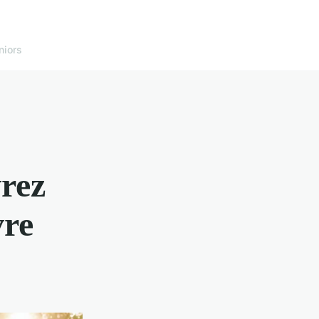
niors
vrez
vre