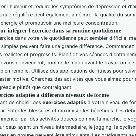
rer l'humeur et réduire les symptômes de dépression et d'a
sique régulière peut également améliorer la qualité du somm
'énergie et promouvoir une meilleure concentration.
ur intégrer l'exercice dans sa routine quotidienne
xercice dans votre vie quotidienne peut sembler difficile, m
 simples peuvent faire une grande différence. Commencez p
s réalistes et progressifs. Planifiez vos séances d'entraîne
 vous conviennent, comme le matin avant le travail ou le s
bien remplie. Utilisez des applications de fitness pour suiv
rester motivé. Cherchez des activités que vous aimez pour 
gréable plutôt que contraignant.
rcices adaptés à différents niveaux de forme
tant de choisir des
exercices adaptés
à votre niveau de fo
r éviter les blessures et maximiser les bénéfices. Les déb
mencer par des activités douces comme la marche, le yog
ur ceux ayant un niveau intermédiaire, le jogging, le cycli
tness en groupe peuvent être stimulants. Les pratiquants a