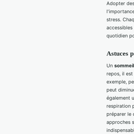
Adopter des
l'importance
stress. Cha
accessibles
quotidien po
Astuces p
Un
sommei
repos, il es
exemple, peu
peut diminu
également u
respiration 
préparer le
approches 
indispensab