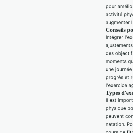
pour amélio
activité phy
augmenter l
Conseils po
Intégrer l'e
ajustements
des objectif
moments qui
une journée 
progrès et 
l'exercice a
Types d'exe
Il est impor
physique pou
peuvent com
natation. Po
cours de fi