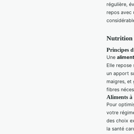
régulière, é
repos avec 
considérabl
Nutrition 
Principes d
Une
aliment
Elle repose
un apport su
maigres, et 
fibres néce
Aliments à 
Pour optimis
votre régime
des choix ex
la santé ca