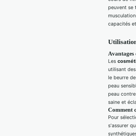
peuvent se t
musculation
capacités e
Utilisati
Avantages d
Les
cosméti
utilisant de
le beurre de
peau sensibl
peau contre
saine et écl
Comment ch
Pour sélect
s'assurer qu
synthétiques