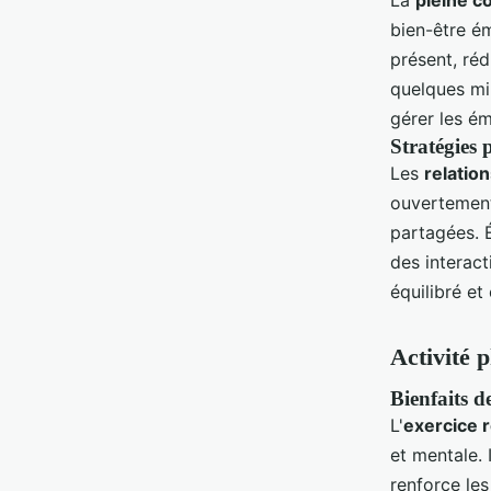
bien-être ém
présent, réd
quelques mi
gérer les ém
Stratégies 
Les
relatio
ouvertement
partagées. É
des interac
équilibré et
Activité 
Bienfaits de
L'
exercice r
et mentale. 
renforce les