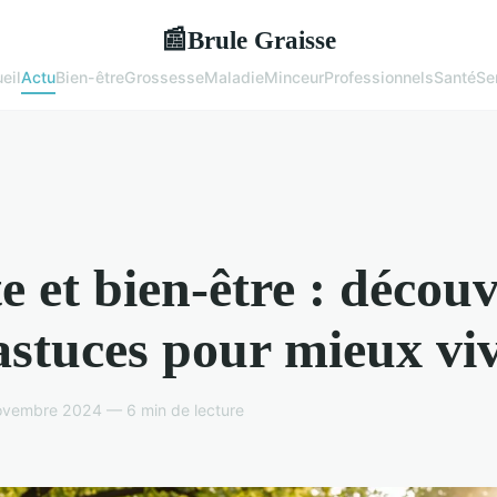
Brule Graisse
📰
eil
Actu
Bien-être
Grossesse
Maladie
Minceur
Professionnels
Santé
Se
e et bien-être : décou
astuces pour mieux vi
ovembre 2024 — 6 min de lecture