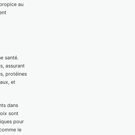
 propice au
ent
e santé.
s, assurant
es, protéines
aux, et
nts dans
noix sont
fiques pour
s comme le