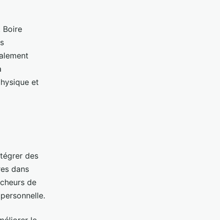
. Boire
es
galement
à
physique et
ntégrer des
res dans
ncheurs de
 personnelle.
éliorer le