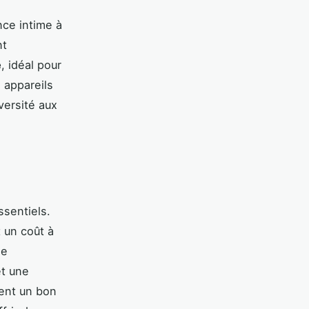
nce intime à
nt
e
, idéal pour
 appareils
versité aux
ssentiels.
 un coût à
ne
t une
hent un bon