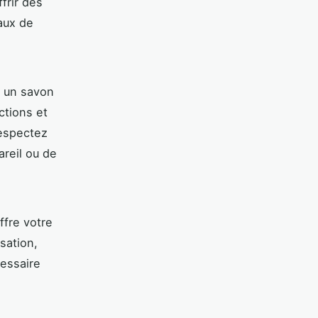
frir des
iaux de
c un savon
ctions et
respectez
areil ou de
ffre votre
sation,
cessaire
.