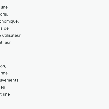
 une
oris,
onomique.
es de
utilisateur.
nt leur
ion,
forme
mouvements
ces
et une