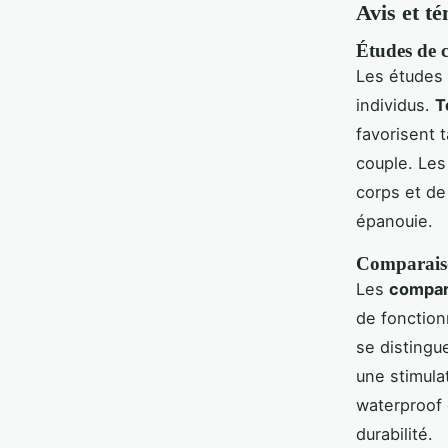
Avis et t
Études de c
Les études 
individus.
T
favorisent t
couple. Les
corps et de
épanouie.
Comparaiso
Les
compar
de fonction
se distingu
une stimula
waterproof 
durabilité.