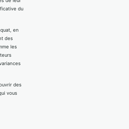
es de leur
ficative du
équat, en
nt des
omme les
ateurs
 variances
ouvrir des
ui vous