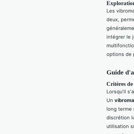
Exploratio
Les vibrom
deux, perme
généralemen
intégrer le
multifoncti
options de p
Guide d'ac
Critères d
Lorsqu'il s'
Un
vibroma
long terme 
discrétion l
utilisation