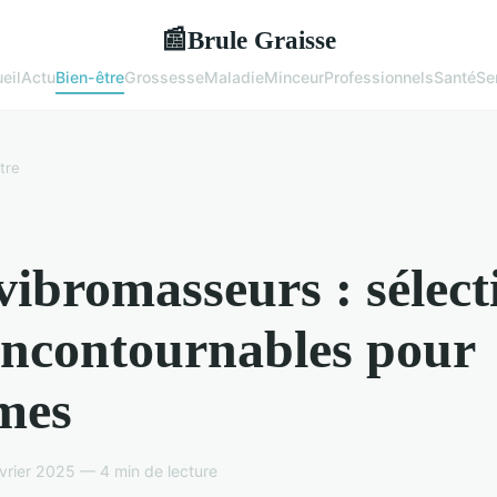
Brule Graisse
📰
eil
Actu
Bien-être
Grossesse
Maladie
Minceur
Professionnels
Santé
Se
tre
vibromasseurs : sélect
incontournables pour
mes
vrier 2025 — 4 min de lecture