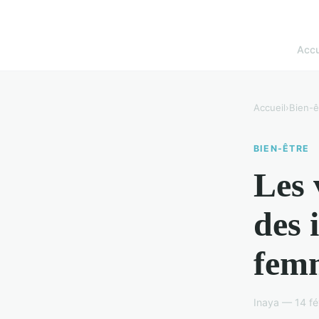
Accu
Accueil
›
Bien-ê
BIEN-ÊTRE
Les 
des 
fem
Inaya — 14 fé