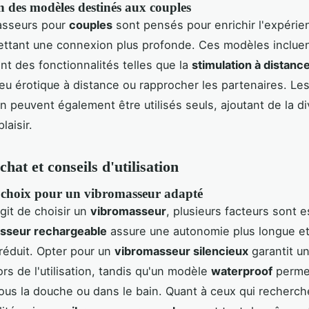
n des modèles destinés aux couples
asseurs pour
couples
sont pensés pour enrichir l'expérie
ttant une connexion plus profonde. Ces modèles inclue
t des fonctionnalités telles que la
stimulation à distanc
 jeu érotique à distance ou rapprocher les partenaires. Les
on peuvent également être utilisés seuls, ajoutant de la di
laisir.
hat et conseils d'utilisation
e choix pour un vibromasseur adapté
agit de choisir un
vibromasseur
, plusieurs facteurs sont e
sseur rechargeable
assure une autonomie plus longue et
réduit. Opter pour un
vibromasseur silencieux
garantit u
ors de l'utilisation, tandis qu'un modèle
waterproof
perme
 sous la douche ou dans le bain. Quant à ceux qui recherc