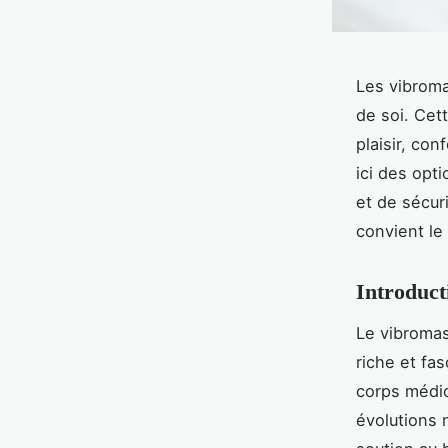
Les vibroma
de soi. Cet
plaisir, co
ici des opt
et de sécuri
convient le
Introduct
Le vibromass
riche et fas
corps médic
évolutions 