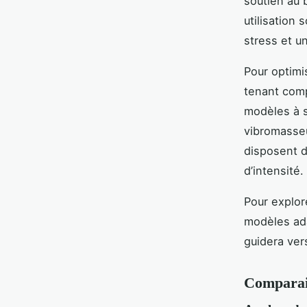
soutien au 
utilisation
stress et u
Pour optimi
tenant comp
modèles à s
vibromasseu
disposent d
d’intensité.
Pour explor
modèles ad
guidera ver
Comparais