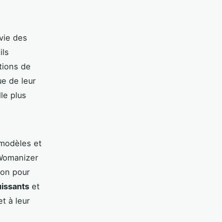
 vie des
ils
ations de
e de leur
le plus
 modèles et
 Womanizer
ion pour
issants
et
t à leur