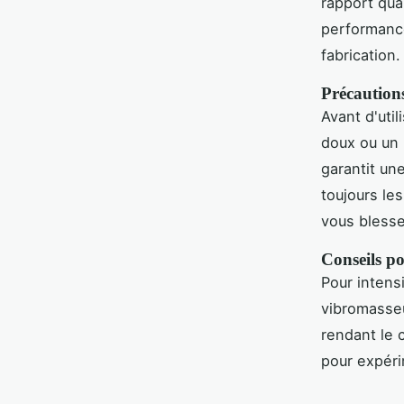
rapport qua
performances
fabrication.
Précautions
Avant d'uti
doux ou un 
garantit un
toujours le
vous blesse
Conseils po
Pour intens
vibromasseur
rendant le 
pour expéri